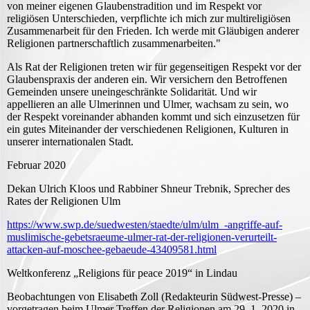
von meiner eigenen Glaubenstradition und im Respekt vor
religiösen Unterschieden, verpflichte ich mich zur multireligiösen
Zusammenarbeit für den Frieden. Ich werde mit Gläubigen anderer
Religionen partnerschaftlich zusammenarbeiten."
Als Rat der Religionen treten wir für gegenseitigen Respekt vor der
Glaubenspraxis der anderen ein. Wir versichern den Betroffenen
Gemeinden unsere uneingeschränkte Solidarität. Und wir
appellieren an alle Ulmerinnen und Ulmer, wachsam zu sein, wo
der Respekt voreinander abhanden kommt und sich einzusetzen für
ein gutes Miteinander der verschiedenen Religionen, Kulturen in
unserer internationalen Stadt.
Februar 2020
Dekan Ulrich Kloos und Rabbiner Shneur Trebnik, Sprecher des
Rates der Religionen Ulm
https://www.swp.de/suedwesten/staedte/ulm/ulm_-angriffe-auf-
muslimische-gebetsraeume-ulmer-rat-der-religionen-verurteilt-
attacken-auf-moschee-gebaeude-43409581.html
Weltkonferenz „Religions für peace 2019“ in Lindau
Beobachtungen von Elisabeth Zoll (Redakteurin Südwest-Presse) –
vorgetragen beim Ulmer Treffen der Religionen am 29. 1. 2020 in