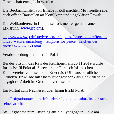
Gesellschaft ermöglicht werden.
Die Beobachtungen von Elisabeth Zoll machten Mut, zeigten aber
auch offene Baustellen an Konflikten und ungeklärter Gewalt.
Die Weltkonferenz in Lindau schloss meiner gemeinsamen
Erklärung (
www.rfp.org
).
https://www.swp.de/suedwesten/_religions-for-peace_-treffen-in-
lindau-weltversammlung-_religions-for-peace_-zeichen-des-
friedens-32552959.html
Verabschiedung Imam Israfil Polat
Bei der Sitzung des Rats der Religionen am 26.11.2019 wurde
Imam Israfil Polat als Sprecher der Türkisch Islamischen
Kulturvereins verabschiedet. Er verlässt Ulm aus beruflichen
Gründen. Er wurde mit einem Buchgeschenk als Dank für seine
engagierte Arbeit im Gremium verabschiedet.
Ein Porträt zum Nachlesen über Imam Israfil Polat:
http://migrationnachulm.de/rat-der-religionen-in-ulm-ein-portraet-
seiner-arbeit/
Stellungnahme zum Anschlag auf die Synagoge in Halle am