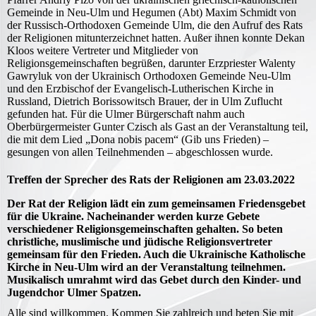
Gemeinde in Neu-Ulm und Hegumen (Abt) Maxim Schmidt von
der Russisch-Orthodoxen Gemeinde Ulm, die den Aufruf des Rats
der Religionen mitunterzeichnet hatten. Außer ihnen konnte Dekan
Kloos weitere Vertreter und Mitglieder von
Religionsgemeinschaften begrüßen, darunter Erzpriester Walenty
Gawryluk von der Ukrainisch Orthodoxen Gemeinde Neu-Ulm
und den Erzbischof der Evangelisch-Lutherischen Kirche in
Russland, Dietrich Borissowitsch Brauer, der in Ulm Zuflucht
gefunden hat. Für die Ulmer Bürgerschaft nahm auch
Oberbürgermeister Gunter Czisch als Gast an der Veranstaltung teil,
die mit dem Lied „Dona nobis pacem“ (Gib uns Frieden) –
gesungen von allen Teilnehmenden – abgeschlossen wurde.
Treffen der Sprecher des Rats der Religionen am 23.03.2022
Der Rat der Religion lädt ein zum gemeinsamen Friedensgebet
für die Ukraine. Nacheinander werden kurze Gebete
verschiedener Religionsgemeinschaften gehalten. So beten
christliche, muslimische und jüdische Religionsvertreter
gemeinsam für den Frieden. Auch die Ukrainische Katholische
Kirche in Neu-Ulm wird an der Veranstaltung teilnehmen.
Musikalisch umrahmt wird das Gebet durch den Kinder- und
Jugendchor Ulmer Spatzen.
Alle sind willkommen. Kommen Sie zahlreich und beten Sie mit