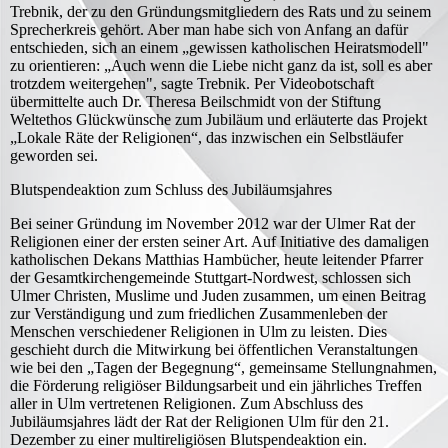
Trebnik, der zu den Gründungsmitgliedern des Rats und zu seinem
Sprecherkreis gehört. Aber man habe sich von Anfang an dafür
entschieden, sich an einem „gewissen katholischen Heiratsmodell"
zu orientieren: „Auch wenn die Liebe nicht ganz da ist, soll es aber
trotzdem weitergehen", sagte Trebnik. Per Videobotschaft
übermittelte auch Dr. Theresa Beilschmidt von der Stiftung
Weltethos Glückwünsche zum Jubiläum und erläuterte das Projekt
„Lokale Räte der Religionen“, das inzwischen ein Selbstläufer
geworden sei.
Blutspendeaktion zum Schluss des Jubiläumsjahres
Bei seiner Gründung im November 2012 war der Ulmer Rat der
Religionen einer der ersten seiner Art. Auf Initiative des damaligen
katholischen Dekans Matthias Hambücher, heute leitender Pfarrer
der Gesamtkirchengemeinde Stuttgart-Nordwest, schlossen sich
Ulmer Christen, Muslime und Juden zusammen, um einen Beitrag
zur Verständigung und zum friedlichen Zusammenleben der
Menschen verschiedener Religionen in Ulm zu leisten. Dies
geschieht durch die Mitwirkung bei öffentlichen Veranstaltungen
wie bei den „Tagen der Begegnung“, gemeinsame Stellungnahmen,
die Förderung religiöser Bildungsarbeit und ein jährliches Treffen
aller in Ulm vertretenen Religionen. Zum Abschluss des
Jubiläumsjahres lädt der Rat der Religionen Ulm für den 21.
Dezember zu einer multireligiösen Blutspendeaktion ein.