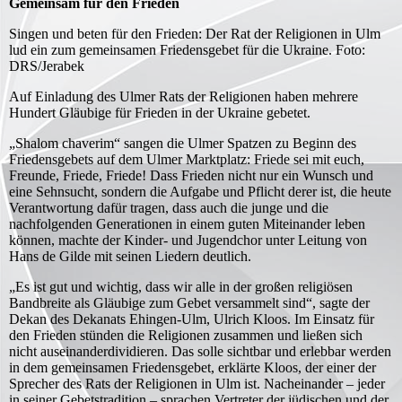
Gemeinsam für den Frieden
Singen und beten für den Frieden: Der Rat der Religionen in Ulm
lud ein zum gemeinsamen Friedensgebet für die Ukraine. Foto:
DRS/Jerabek
Auf Einladung des Ulmer Rats der Religionen haben mehrere
Hundert Gläubige für Frieden in der Ukraine gebetet.
„Shalom chaverim“ sangen die Ulmer Spatzen zu Beginn des
Friedensgebets auf dem Ulmer Marktplatz: Friede sei mit euch,
Freunde, Friede, Friede! Dass Frieden nicht nur ein Wunsch und
eine Sehnsucht, sondern die Aufgabe und Pflicht derer ist, die heute
Verantwortung dafür tragen, dass auch die junge und die
nachfolgenden Generationen in einem guten Miteinander leben
können, machte der Kinder- und Jugendchor unter Leitung von
Hans de Gilde mit seinen Liedern deutlich.
„Es ist gut und wichtig, dass wir alle in der großen religiösen
Bandbreite als Gläubige zum Gebet versammelt sind“, sagte der
Dekan des Dekanats Ehingen-Ulm, Ulrich Kloos. Im Einsatz für
den Frieden stünden die Religionen zusammen und ließen sich
nicht auseinanderdividieren. Das solle sichtbar und erlebbar werden
in dem gemeinsamen Friedensgebet, erklärte Kloos, der einer der
Sprecher des Rats der Religionen in Ulm ist. Nacheinander – jeder
in seiner Gebetstradition – sprachen Vertreter der jüdischen und der