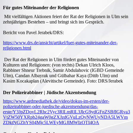
Für gutes Miteinander der Religionen
Mit vielfältigen Aktionen feiert der Rat der Religionen in Ulm sein
zehnjähriges Bestehen – und bringt sich ins Gespräch.
Bericht von Pavel Jerabek/DRS:
https://www.drs.de/ansicht/artikel/fuer-gutes-miteinander-der-
religionen.html
Der Rat der Religionen in Ulm fördert gutes Miteinander von
Kulturen und Religionen: (von rechts) Dekan Ulrich Kloos,
Rabbiner Shneur Trebnik, Samir Abdulahovic (IGBD Gemeinde
Ulm), Candan Albayrak und Gülbahar Kaya (Ditib Ulm) und
Kasim Kocakaplan (Alevitische Gemeinde). Foto: DRS/Jerabek
Der Polizeirabbiner | Jüdische Akzentsendung
https://www.ardmediathek.de/video/dokus-im-ersten/der-
polizeirabbiner-oder-juedische-akzentsendung/das-
erste/Y3JpZDovL2Rhc2Vyc3RlLmRlL3JlcG9ydGFnZSBfIGRva3
VtZW50YXRpb24gaW0gZXJzdGVuLzQyNWUyNDA5LWVm
ZDktNGZhYS04Mjc5LWEyMGJlMWIzOTI4OA