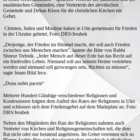
muslimischen Gemeinden, eine Vertreterin der alevitischen
Gemeinde und Dekan Kloos für die christlichen Kirchen ein
Gebet.
Christen, Juden und Muslime haben in Ulm gemeinsam für Frieden
in der Ukraine gebetet. Foto: DRS/Jerabek
„Derjenige, der Frieden im Himmel macht, der soll auch Frieden
zwischen uns Menschen machen", lautete die Bitte von Rabbi
Shneur Trebnik. „Jeder Mensch auf dieser Erde hat das Recht auf
ein friedvolles Leben. Niemand soll aus seinem Heime vertrieben
werden und niemand soll gezwungen sein, flüchten zu müssen“,
sagte Imam Bilal Ince.
„Dona nobis pacem“
Mehrere Hundert Gläubige verschiedener Religionen und
Konfessionen folgten dem Aufruf des Rates der Religionen in Ulm
und schlossen sich dem Friedensgebet auf dem Marktplatz an. Foto:
DRS/Jerabek
Neben den Mitgliedern des Rats der Religionen nahmen auch
Vertreter von Kirchen und Religionsgemeinschaften teil, die dem
Rat nicht oder nur beratend angehören. Im Gebet vereinten sich so
Pfarrer Andriy Pizo von der ukrainischen griechisch-katholischen