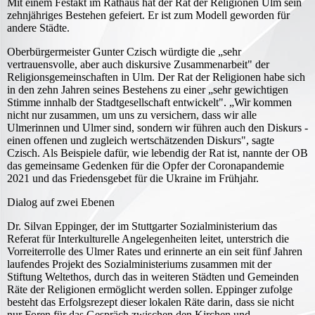
Mit einem Festakt im Rathaus hat der Rat der Religionen Ulm sein
zehnjähriges Bestehen gefeiert. Er ist zum Modell geworden für
andere Städte.
Oberbürgermeister Gunter Czisch würdigte die „sehr
vertrauensvolle, aber auch diskursive Zusammenarbeit" der
Religionsgemeinschaften in Ulm. Der Rat der Religionen habe sich
in den zehn Jahren seines Bestehens zu einer „sehr gewichtigen
Stimme innhalb der Stadtgesellschaft entwickelt". „Wir kommen
nicht nur zusammen, um uns zu versichern, dass wir alle
Ulmerinnen und Ulmer sind, sondern wir führen auch den Diskurs -
einen offenen und zugleich wertschätzenden Diskurs", sagte
Czisch. Als Beispiele dafür, wie lebendig der Rat ist, nannte der OB
das gemeinsame Gedenken für die Opfer der Coronapandemie
2021 und das Friedensgebet für die Ukraine im Frühjahr.
Dialog auf zwei Ebenen
Dr. Silvan Eppinger, der im Stuttgarter Sozialministerium das
Referat für Interkulturelle Angelegenheiten leitet, unterstrich die
Vorreiterrolle des Ulmer Rates und erinnerte an ein seit fünf Jahren
laufendes Projekt des Sozialministeriums zusammen mit der
Stiftung Weltethos, durch das in weiteren Städten und Gemeinden
Räte der Religionen ermöglicht werden sollen. Eppinger zufolge
besteht das Erfolgsrezept dieser lokalen Räte darin, dass sie nicht
nur Foren für das Gespräch zwischen den Kirchen und